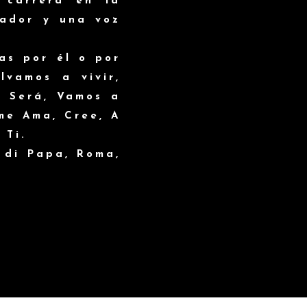
 carrera en la
vador y una voz
as por él o por
lvamos a vivir,
é Será, Vamos a
me Ama, Cree, A
 Ti.
 di Papa, Roma,