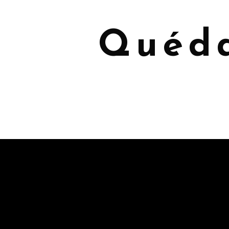
Quéda