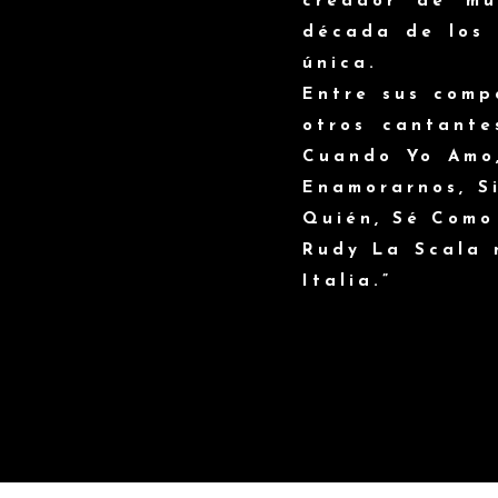
creador de mú
década de los 
única.
Entre sus comp
otros cantante
Cuando Yo Amo,
Enamorarnos, S
Quién, Sé Como 
Rudy La Scala 
Italia.”