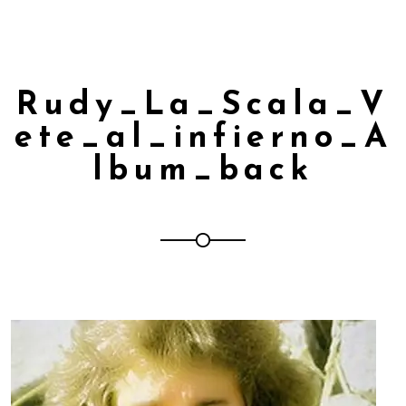
Rudy_La_Scala_V
ete_al_infierno_A
lbum_back